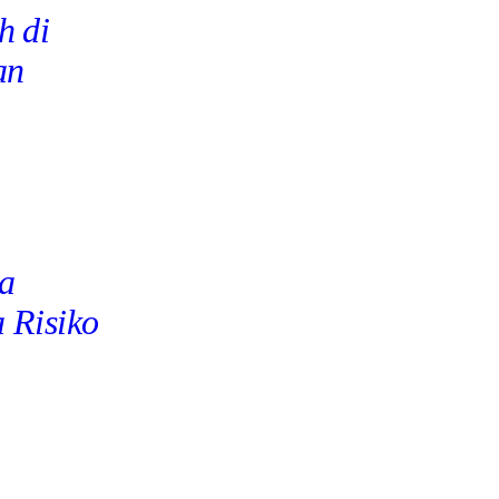
h di
an
a
 Risiko