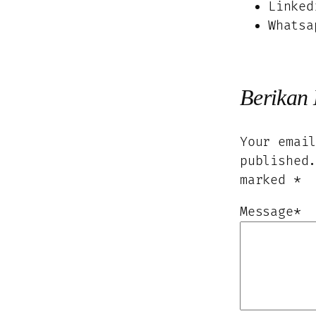
Linked
Whatsa
Berikan
Your emai
published
marked
*
Message
*