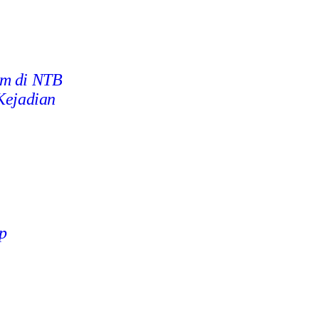
im di NTB
Kejadian
p