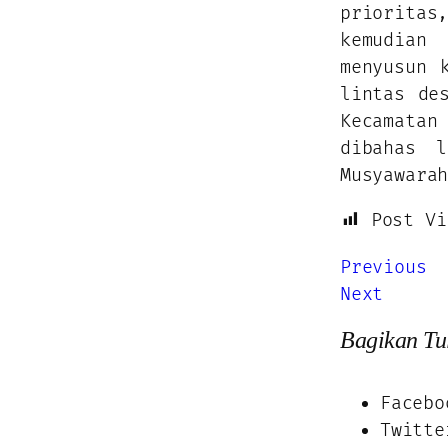
priorit
kemudian 
menyusun 
lintas de
Kecamatan
dibahas l
Musyawara
Post Vi
Previous
Next
Bagikan Tul
Facebo
Twitte