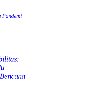
ra Pandemi
ilitas:
lu
 Bencana