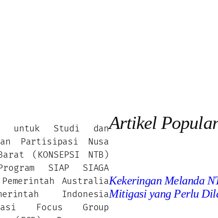
Artikel Popula
um untuk Studi dan
gan Partisipasi Nusa
Barat (KONSEPSI NTB)
Program SIAP SIAGA
Kekeringan Melanda NT
 Pemerintah Australia
Mitigasi yang Perlu Di
erintah Indonesia
itasi Focus Group