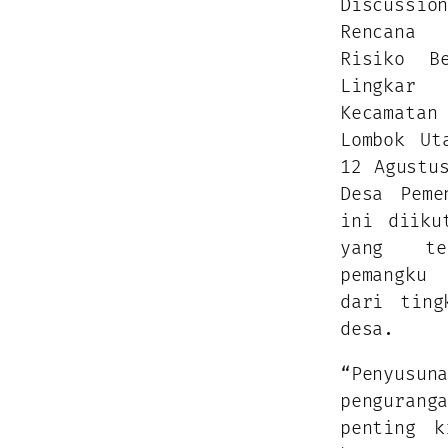
Discussi
Rencana
Risiko B
Lingkar
Kecamatan
Lombok Ut
12 Agustu
Desa Peme
ini diiku
yang te
pemangku
dari ting
desa.
“Penyus
pengurang
penting k