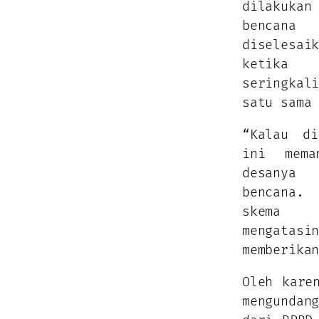
dilakuk
bencan
diselesa
ketika 
seringka
satu sama
“Kalau di
ini mema
desanya
bencana.
skema k
mengatasi
memberika
Oleh kare
mengundan