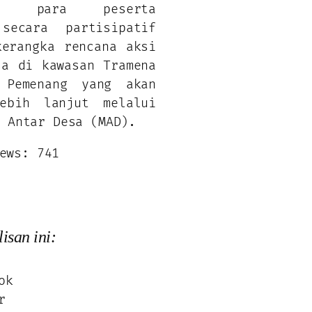
as, para peserta
secara partisipatif
kerangka rencana aksi
sa di kawasan Tramena
 Pemenang yang akan
ebih lanjut melalui
h Antar Desa (MAD).
ews:
741
isan ini:
ok
r