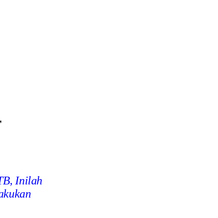
r
B, Inilah
lakukan