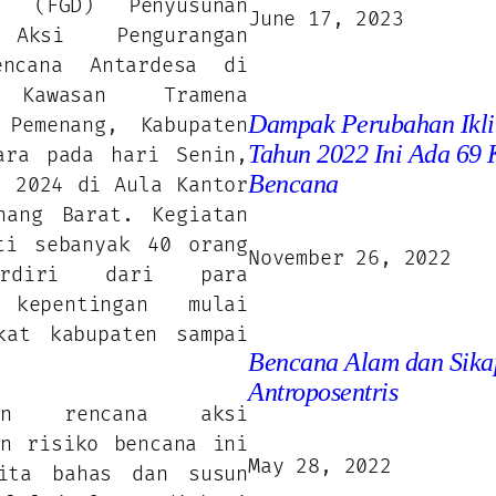
on (FGD) Penyusunan
June 17, 2023
 Aksi Pengurangan
encana Antardesa di
 Kawasan Tramena
Dampak Perubahan Ikl
 Pemenang, Kabupaten
Tahun 2022 Ini Ada 69 
ara pada hari Senin,
Bencana
s 2024 di Aula Kantor
nang Barat. Kegiatan
ti sebanyak 40 orang
November 26, 2022
rdiri dari para
 kepentingan mulai
kat kabupaten sampai
Bencana Alam dan Sika
Antroposentris
unan rencana aksi
an risiko bencana ini
May 28, 2022
ita bahas dan susun