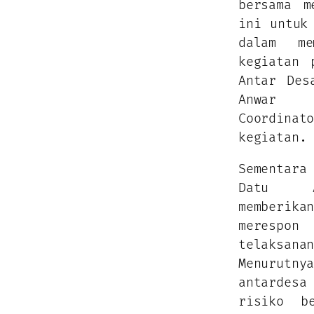
bersama m
ini untuk
dalam me
kegiatan 
Antar Des
Anwar 
Coordinat
kegiatan.
Sementara
Datu A
memberi
meresp
telaksan
Menuru
antardes
risiko b