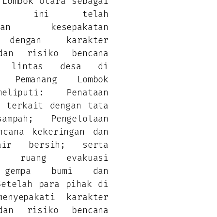
 Lombok Utara sebagai
mber ini telah
ilkan kesepakatan
 dengan karakter
dan risiko bencana
as lintas desa di
n Pemanang Lombok
eliputi: Penataan
n terkait dengan tata
ampah; Pengelolaan
ncana kekeringan dan
air bersih; serta
an ruang evakuasi
 gempa bumi dan
Setelah para pihak di
enyepakati karakter
dan risiko bencana