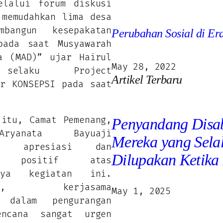
elalui forum diskusi
 memudahkan lima desa
mbangun kesepakatan
Perubahan Sosial di E
pada saat Musyawarah
a (MAD)” ujar Hairul
May 28, 2022
selaku Project
Artikel Terbaru
or KONSEPSI pada saat
 itu, Camat Pemenang,
Penyandang Disab
ryanata Bayuaji
Mereka yang Sela
kan apresiasi dan
Dilupakan Ketika
on positif atas
anya kegiatan ini.
tnya, kerjasama
May 1, 2025
a dalam pengurangan
encana sangat urgen