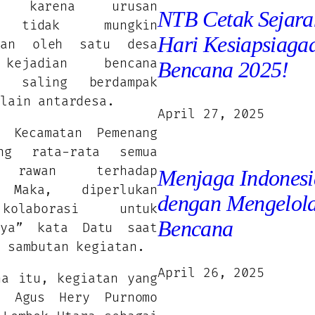
an karena urusan
NTB Cetak Sejara
a tidak mungkin
Hari Kesiapsiaga
ikan oleh satu desa
kejadian bencana
Bencana 2025!
li saling berdampak
 lain antardesa.
April 27, 2025
 Kecamatan Pemenang
ng rata-rata semua
 rawan terhadap
Menjaga Indonesi
 Maka, diperlukan
dengan Mengelola
olaborasi untuk
Bencana
nya” kata Datu saat
n sambutan kegiatan.
April 26, 2025
na itu, kegiatan yang
g Agus Hery Purnomo