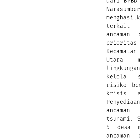
dari BPBD
Narasu
menghas
terkait
ancaman 
priorit
Kecamata
Utara m
lingkunga
kelola s
risiko be
krisis 
Penyedia
ancaman
tsunami. 
5 desa m
ancaman 