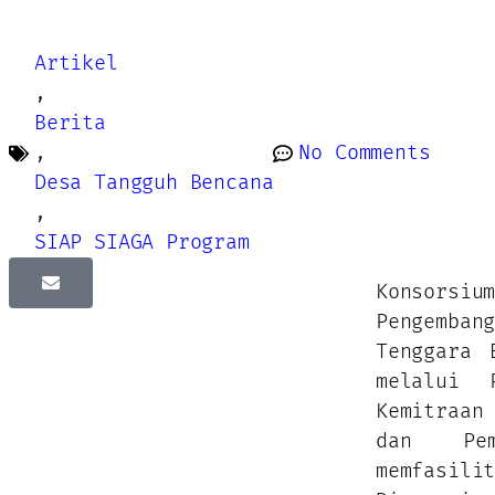
Artikel
,
Berita
,
No Comments
Desa Tangguh Bencana
,
SIAP SIAGA Program
Konsorsi
Pengemban
Tenggara 
melalui 
Kemitraan
dan Pem
memfasil