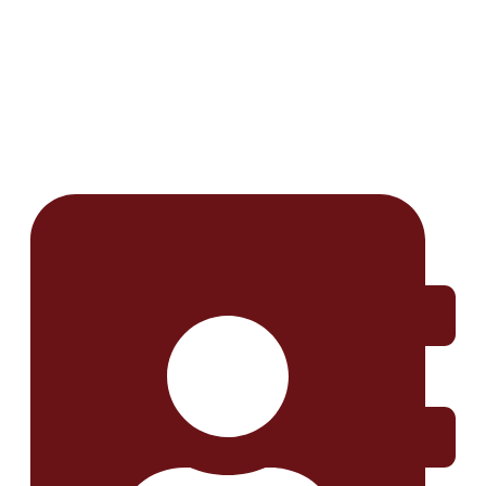
Info Utama
Berita Kami
Profil Kami
Mitra Kami
Program Kami
Unduhan