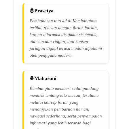
Prasetya
Pembahasan toto 4d di Kembangtoto
terlihat relevan dengan forum harian,
karena informasi disajikan sistematis,
alur bacaan ringan, dan konsep
jaringan digital terasa mudah dipahami
oleh pengguna modern.
Maharani
Kembangtoto memberi sudut pandang
menarik tentang toto macau, terutama
melalui konsep forum yang
menonjolkan pembaruan harian,
navigasi sederhana, serta penyampaian
informasi yang lebih terarah bagi