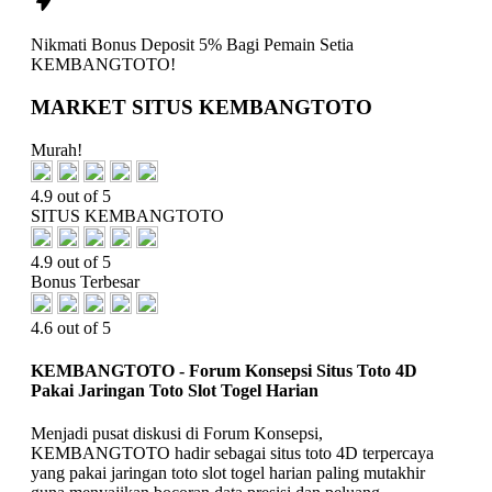
Nikmati
Bonus Deposit 5%
Bagi Pemain Setia
KEMBANGTOTO!
MARKET SITUS KEMBANGTOTO
Murah!
4.9 out of 5
SITUS KEMBANGTOTO
4.9 out of 5
Bonus Terbesar
4.6 out of 5
KEMBANGTOTO - Forum Konsepsi Situs Toto 4D
Pakai Jaringan Toto Slot Togel Harian
Menjadi pusat diskusi di Forum Konsepsi,
KEMBANGTOTO hadir sebagai situs toto 4D terpercaya
yang pakai jaringan toto slot togel harian paling mutakhir