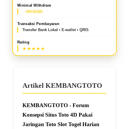
Minimal Withdraw
IDR 50,000
Transaksi Pembayaran
Transfer Bank Lokal • E-wallet • QRIS
Rating
Artikel KEMBANGTOTO
KEMBANGTOTO - Forum
Konsepsi Situs Toto 4D Pakai
Jaringan Toto Slot Togel Harian