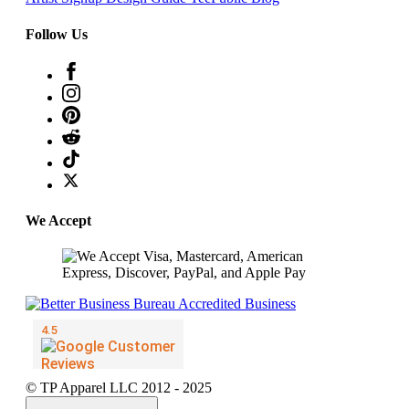
Follow Us
We Accept
© TP Apparel LLC 2012 - 2025