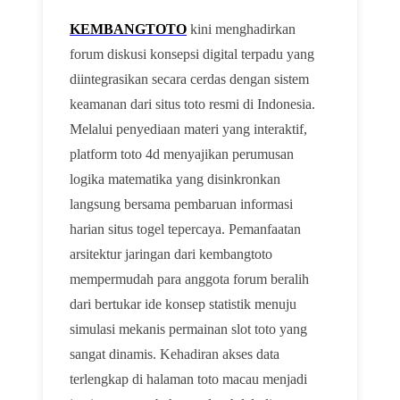
KEMBANGTOTO
kini menghadirkan
forum diskusi konsepsi digital terpadu yang
diintegrasikan secara cerdas dengan sistem
keamanan dari situs toto resmi di Indonesia.
Melalui penyediaan materi yang interaktif,
platform toto 4d menyajikan perumusan
logika matematika yang disinkronkan
langsung bersama pembaruan informasi
harian situs togel tepercaya. Pemanfaatan
arsitektur jaringan dari kembangtoto
mempermudah para anggota forum beralih
dari bertukar ide konsep statistik menuju
simulasi mekanis permainan slot toto yang
sangat dinamis. Kehadiran akses data
terlengkap di halaman toto macau menjadi