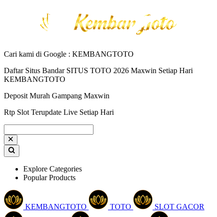
Cari kami di Google : KEMBANGTOTO
Daftar Situs Bandar SITUS TOTO 2026 Maxwin Setiap Hari
KEMBANGTOTO
Deposit Murah Gampang Maxwin
Rtp Slot Terupdate Live Setiap Hari
Explore Categories
Popular Products
KEMBANGTOTO
TOTO
SLOT GACOR