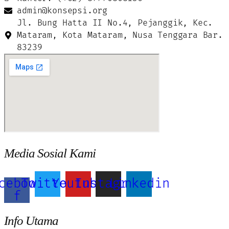
admin@konsepsi.org
Jl. Bung Hatta II No.4, Pejanggik, Kec.
Mataram, Kota Mataram, Nusa Tenggara Bar.
83239
Media Sosial Kami
cebook-
Twitter
Youtube
Instagram
Linkedin
f
Info Utama