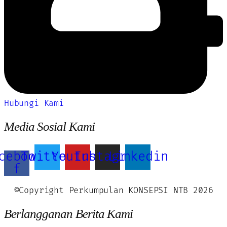
Hubungi Kami
Media Sosial Kami
cebook-
Twitter
Youtube
Instagram
Linkedin
f
©Copyright Perkumpulan KONSEPSI NTB 2026
Berlangganan Berita Kami