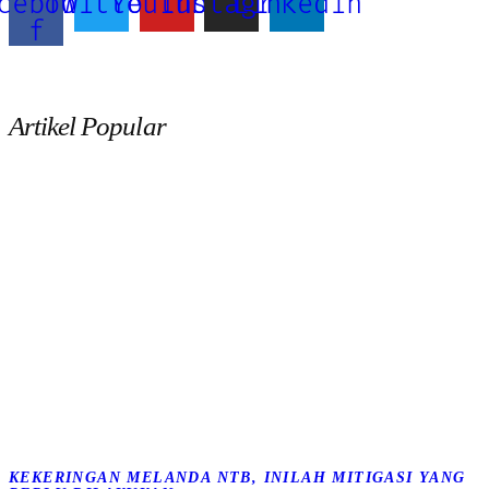
cebook-
Twitter
Youtube
Instagram
Linkedin
f
Subscribe
Artikel Popular
KEKERINGAN MELANDA NTB, INILAH MITIGASI YANG