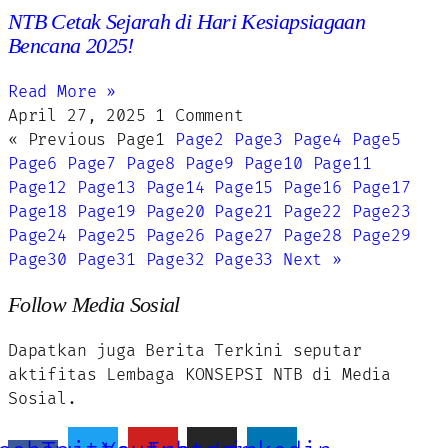
NTB Cetak Sejarah di Hari Kesiapsiagaan
Bencana 2025!
Read More »
April 27, 2025
1 Comment
« Previous
Page
1
Page
2
Page
3
Page
4
Page
5
Page
6
Page
7
Page
8
Page
9
Page
10
Page
11
Page
12
Page
13
Page
14
Page
15
Page
16
Page
17
Page
18
Page
19
Page
20
Page
21
Page
22
Page
23
Page
24
Page
25
Page
26
Page
27
Page
28
Page
29
Page
30
Page
31
Page
32
Page
33
Next »
Follow Media Sosial
Dapatkan juga Berita Terkini seputar
aktifitas Lembaga KONSEPSI NTB di Media
Sosial.