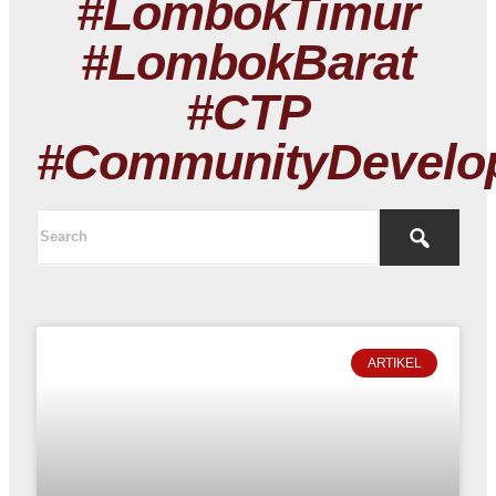
#LombokTimur
#LombokBarat
#CTP
#CommunityDevelo
ARTIKEL