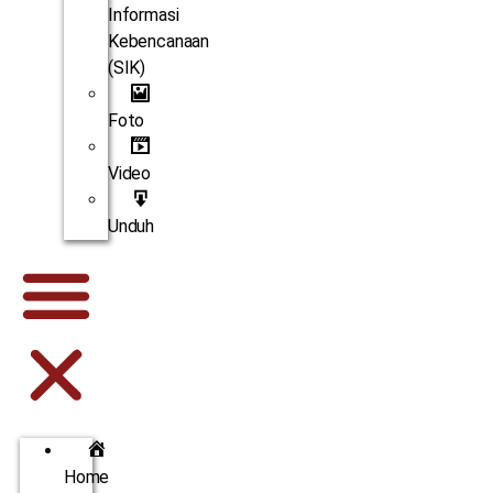
Informasi
Kebencanaan
(SIK)
Foto
Video
Unduh
Home