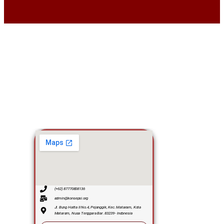
(+62) 87770808136
admin@konsepsi.org
Jl. Bung Hatta II No.4, Pejanggik, Kec. Mataram, Kota
Mataram, Nusa Tenggara Bar. 83239 - Indonesia