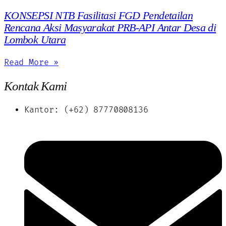
KONSEPSI NTB Fasilitasi FGD Pendetailan
Rencana Aksi Masyarakat PRB-API Antar Desa di
Lombok Utara
Read More »
Kontak Kami
Kantor: (+62) 87770808136