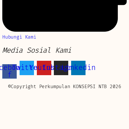
Hubungi Kami
Media Sosial Kami
cebook-
Twitter
Youtube
Instagram
Linkedin
f
©Copyright Perkumpulan KONSEPSI NTB 2026