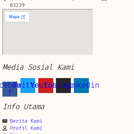
83239
Media Sosial Kami
cebook-
Twitter
Youtube
Instagram
Linkedin
f
Info Utama
Berita Kami
Profil Kami