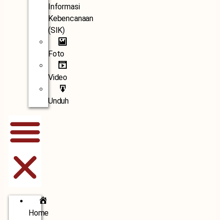
Informasi
Kebencanaan
(SIK)
Foto
Video
Unduh
Home