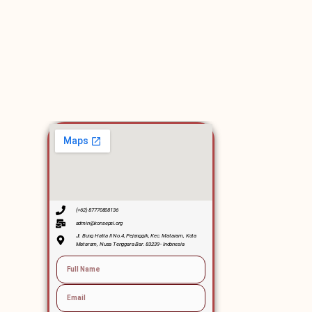
(+62) 87770808136
admin@konsepsi.org
Jl. Bung Hatta II No.4, Pejanggik, Kec. Mataram, Kota
Mataram, Nusa Tenggara Bar. 83239 - Indonesia