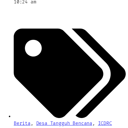
10:24 am
Berita
,
Desa Tangguh Bencana
,
ICDRC