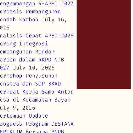
engembangan R-APBD 2027
erbasis Pembangunan
endah Karbon
July 16,
026
nalisis Cepat APBD 2026
orong Integrasi
embangunan Rendah
arbon dalam RKPD NTB
027
July 10, 2026
orkshop Penyusunan
enstra dan SOP BKAD
erkuat Kerja Sama Antar
esa di Kecamatan Bayan
uly 9, 2026
ertemuan Update
rogress Program DESTANA
ERIKLIM Bersama BNPB