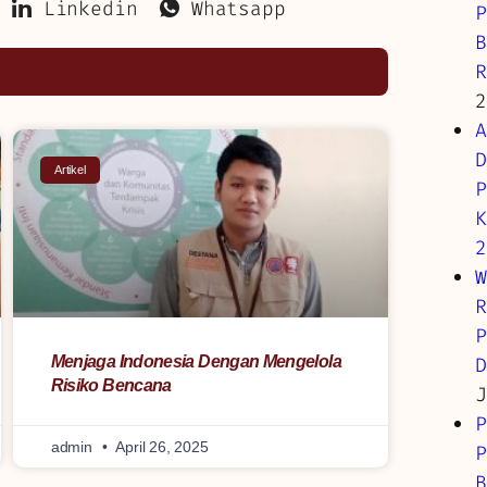
Linkedin
Whatsapp
P
B
R
2
A
D
Artikel
P
K
2
W
R
P
D
Menjaga Indonesia Dengan Mengelola
Risiko Bencana
J
P
admin
April 26, 2025
P
B