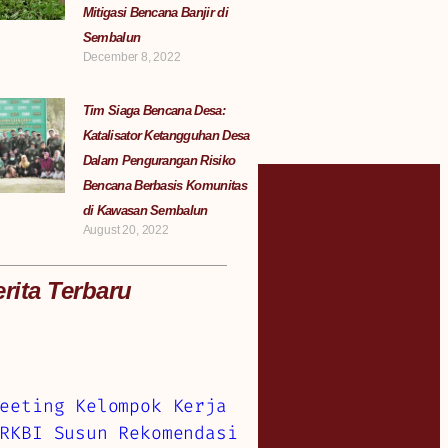
Mitigasi Bencana Banjir di
Sembalun
December 8, 2022
Tim Siaga Bencana Desa:
Katalisator Ketangguhan Desa
Dalam Pengurangan Risiko
Bencana Berbasis Komunitas
di Kawasan Sembalun
August 20, 2022
rita Terbaru
eeting Kelompok Kerja
RKBI Susun Rekomendasi