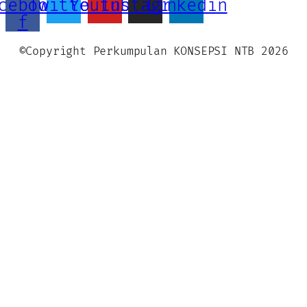
cebook-
Twitter
Youtube
Instagram
Linkedin
f
©Copyright Perkumpulan KONSEPSI NTB 2026