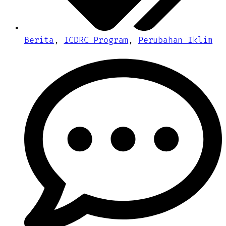
Berita
,
ICDRC Program
,
Perubahan Iklim