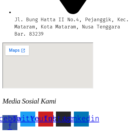
Jl. Bung Hatta II No.4, Pejanggik, Kec.
Mataram, Kota Mataram, Nusa Tenggara
Bar. 83239
Media Sosial Kami
cebook-
Twitter
Youtube
Instagram
Linkedin
f