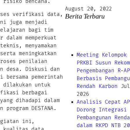
i risiko bencana.
August 20, 2022
oses verifikasi data,
Berita Terbaru
ini juga menjadi
belajaran bagi tim
or dalam memperkuat
 teknis, menyamakan
 serta meningkatkan
Meeting Kelompok 
proses penilaian
PRKBI Susun Rekom
an desa. Diskusi dan
Pengembangan R-AP
si bersama pemerintah
Berbasis Pembangu
t dilakukan untuk
Rendah Karbon
Jul
ifikasi berbagai
2026
 yang dihadapi dalam
Analisis Cepat AP
an program DESTANA.
Dorong Integrasi
Pembangunan Renda
egiatan ini,
dalam RKPD NTB 20
n kualitas data