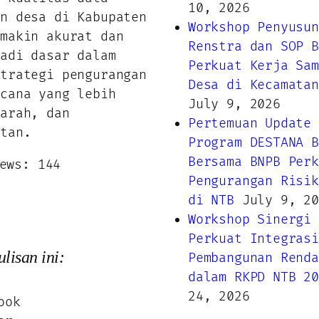
10, 2026
an desa di Kabupaten
Workshop Penyusun
emakin akurat dan
Renstra dan SOP B
jadi dasar dalam
Perkuat Kerja Sam
strategi pengurangan
Desa di Kecamatan
ncana yang lebih
July 9, 2026
rarah, dan
Pertemuan Update 
utan.
Program DESTANA B
Bersama BNPB Perk
ews:
144
Pengurangan Risik
di NTB
July 9, 20
Workshop Sinergi 
Perkuat Integrasi
lisan ini:
Pembangunan Renda
dalam RKPD NTB 20
24, 2026
ook