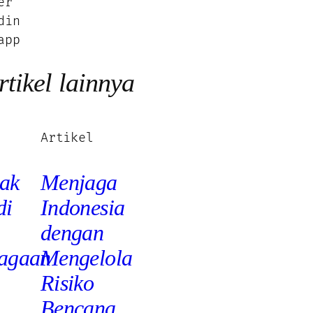
er
din
app
rtikel lainnya
Artikel
ak
Menjaga
di
Indonesia
dengan
iagaan
Mengelola
Risiko
Bencana