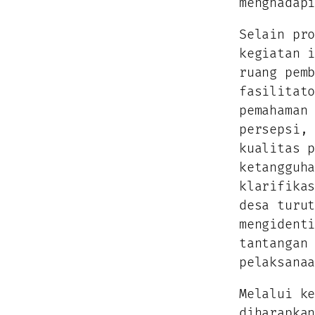
menghadap
Selain pr
kegiatan 
ruang pem
fasilitat
pemahaman
persepsi,
kualitas 
ketangguh
klarifika
desa turu
mengident
tantangan
pelaksana
Melalui k
diharapka