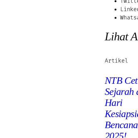
Twitt
Linke
Whats
Lihat A
Artikel
NTB Cet
Sejarah 
Hari
Kesiaps
Bencana
2025!