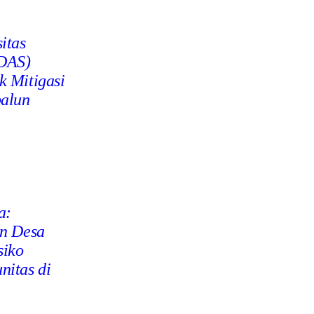
itas
(DAS)
k Mitigasi
balun
a:
an Desa
siko
nitas di