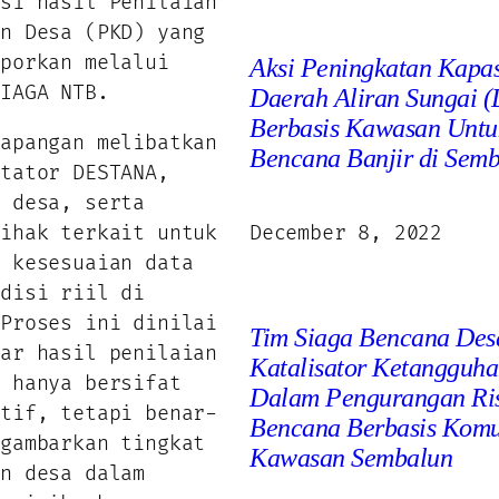
asi hasil Penilaian
an Desa (PKD) yang
aporkan melalui
Aksi Peningkatan Kapas
SIAGA NTB.
Daerah Aliran Sungai 
Berbasis Kawasan Untu
lapangan melibatkan
Bencana Banjir di Sem
itator DESTANA,
h desa, serta
pihak terkait untuk
December 8, 2022
n kesesuaian data
ndisi riil di
 Proses ini dinilai
Tim Siaga Bencana Des
gar hasil penilaian
Katalisator Ketangguh
k hanya bersifat
Dalam Pengurangan Ri
atif, tetapi benar-
Bencana Berbasis Komu
ggambarkan tingkat
Kawasan Sembalun
an desa dalam