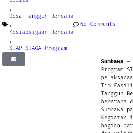
Berita
,
Desa Tangguh Bencana
,
No Comments
Kesiapsigaan Bencana
,
SIAP SIAGA Program
Sumbawa
— 
Program S
pelaksana
Tim Fasil
Tangguh B
beberapa 
Sumbawa p
Kegiatan 
bagian da