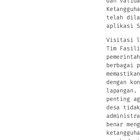
dan valid
Ketangguh
telah dil
aplikasi 
Visitasi 
Tim Fasil
pemerinta
berbagai 
memastika
dengan ko
lapangan.
penting a
desa tida
administr
benar men
ketangguh