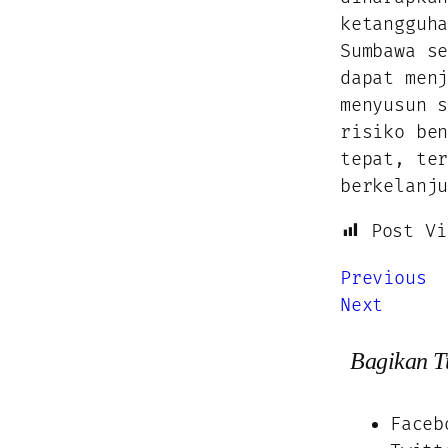
ketangguh
Sumbawa s
dapat men
menyusun 
risiko be
tepat, te
berkelanj
Post Vi
Previous
Next
Bagikan Tu
Faceb