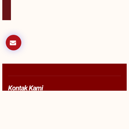
Kontak Kami
Kantor: (+62) 87770808136
admin@konsepsi.org
Jl. Bung Hatta II No.4, Pejanggik, Kec. Mataram, Kota
Mataram, Nusa Tenggara Bar. 83239