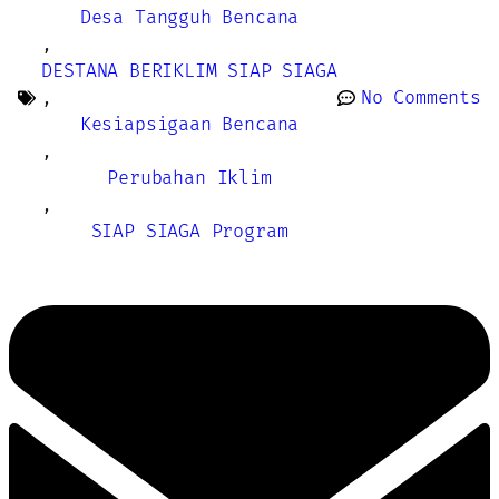
Desa Tangguh Bencana
,
DESTANA BERIKLIM SIAP SIAGA
,
No Comments
Kesiapsigaan Bencana
,
Perubahan Iklim
,
SIAP SIAGA Program