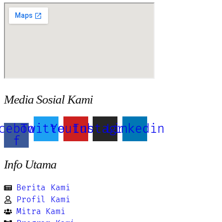
Media Sosial Kami
cebook-
Twitter
Youtube
Instagram
Linkedin
f
Info Utama
Berita Kami
Profil Kami
Mitra Kami