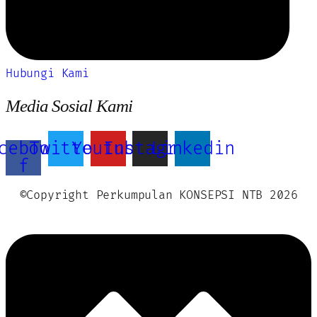
Hubungi Kami
Media Sosial Kami
cebook-
Twitter
Youtube
Instagram
Linkedin
f
©Copyright Perkumpulan KONSEPSI NTB 2026