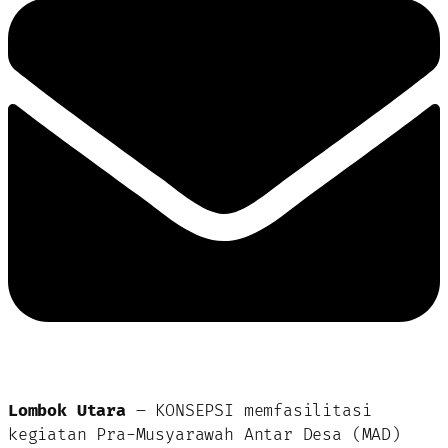
Lombok Utara
– KONSEPSI memfasilitasi
kegiatan Pra-Musyarawah Antar Desa (MAD)