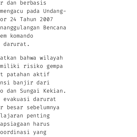
ur dan berbasis
 mengacu pada Undang-
mor 24 Tahun 2007
enanggulangan Bencana
tem komando
n darurat.
gatkan bahwa wilayah
emiliki risiko gempa
at patahan aktif
ensi banjir dari
yo dan Sungai Kekian.
n evakuasi darurat
ir besar sebelumnya
elajaran penting
iapsiagaan harus
koordinasi yang