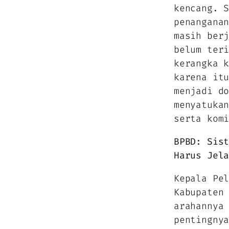
kencang. 
penangana
masih ber
belum ter
kerangka 
karena it
menjadi d
menyatuka
serta kom
BPBD: Sis
Harus Jel
Kepala Pe
Kabupaten
arahannya
pentingny