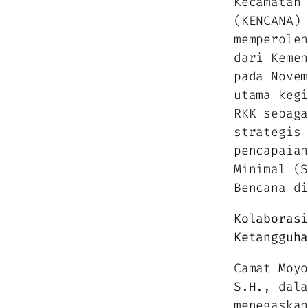
Kecamatan
(KENCANA)
memperole
dari Keme
pada Nove
utama keg
RKK sebag
strategis
pencapaia
Minimal (
Bencana d
Kolaboras
Ketangguh
Camat Moy
S.H., dal
menegaska