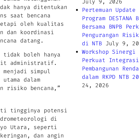
July 9, 2026
idak hanya ditentukan
Pertemuan Update 
ons saat bencana
Program DESTANA B
tetapi oleh kualitas
Bersama BNPB Perk
an dan koordinasi
Pengurangan Risik
encana datang.
di NTB
July 9, 20
Workshop Sinergi 
n tidak boleh hanya
Perkuat Integrasi
nit administratif.
Pembangunan Renda
s menjadi simpul
dalam RKPD NTB 20
i utama dalam
24, 2026
an risiko bencana,”
oti tingginya potensi
idrometeorologi di
oyo Utara, seperti
ekeringan, dan angin