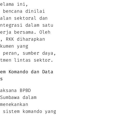
Selama ini,
n bencana dinilai
jalan sektoral dan
integrasi dalam satu
kerja bersama. Oleh
u, RKK diharapkan
okumen yang
n peran, sumber daya,
itmen lintas sektor.
tem Komando dan Data
as
laksana BPBD
 Sumbawa dalam
 menekankan
a sistem komando yang