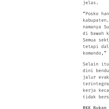
jelas.
“Posko ha
kabupaten
namanya S
di bawah 
Semua sek
tetapi da
komando,”
Selain it
dini bend
jalur eva
terintegr
kerja kec
tidak ber
RKK Bukan