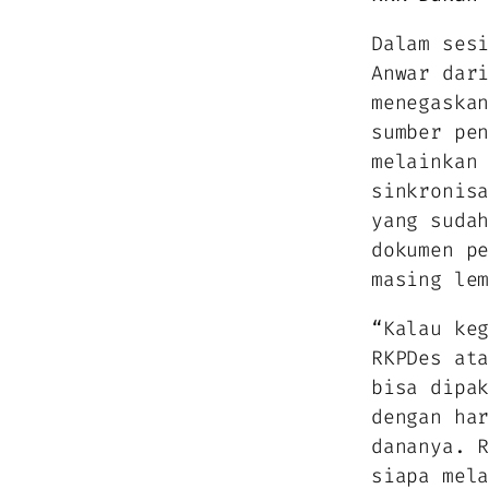
Dalam ses
Anwar dar
menegaska
sumber pe
melainkan
sinkronis
yang suda
dokumen p
masing le
“Kalau ke
RKPDes at
bisa dipa
dengan ha
dananya. 
siapa mel