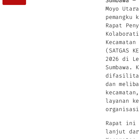
Sumbawa
– 
Moyo Utar
pemangku 
Rapat Pen
Kolaborat
Kecamatan
(SATGAS K
2026 di L
Sumbawa. 
difasilit
dan melib
kecamatan
layanan k
organisas
Rapat ini
lanjut da