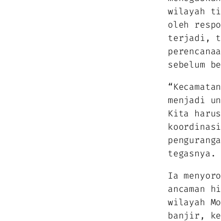
wilayah t
oleh resp
terjadi, 
perencana
sebelum b
“Kecamata
menjadi u
Kita haru
koordinas
pengurang
tegasnya.
Ia menyor
ancaman h
wilayah M
banjir, k