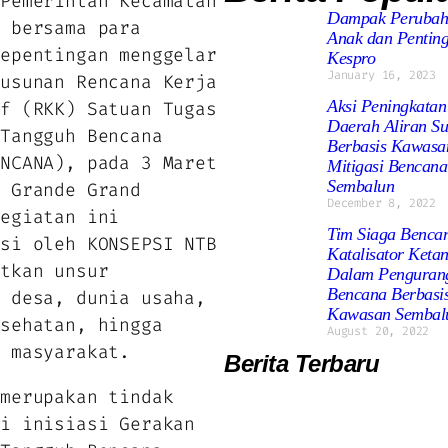
Pemerintah Kecamatan
Dampak Perubaha
a bersama para
Anak dan Pentin
kepentingan menggelar
Kespro
January 16, 2023
yusunan Rencana Kerja
Aksi Peningkatan
if (RKK) Satuan Tugas
Daerah Aliran S
 Tangguh Bencana
Berbasis Kawasa
ENCANA), pada 3 Maret
Mitigasi Bencana
Sembalun
e Grande Grand
December 8, 2022
Kegiatan ini
Tim Siaga Benca
asi oleh KONSEPSI NTB
Katalisator Ket
atkan unsur
Dalam Pengurang
Bencana Berbasis
, desa, dunia usaha,
Kawasan Sembal
esehatan, hingga
August 20, 2022
i masyarakat.
Berita Terbaru
 merupakan tindak
ri inisiasi Gerakan