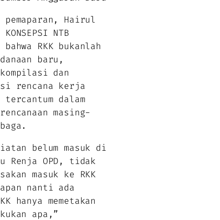
i pemaparan, Hairul
i KONSEPSI NTB
n bahwa RKK bukanlah
ndanaan baru,
 kompilasi dan
asi rencana kerja
h tercantum dalam
erencanaan masing-
mbaga.
giatan belum masuk di
au Renja OPD, tidak
ksakan masuk ke RKK
rapan nanti ada
RKK hanya memetakan
akukan apa,”