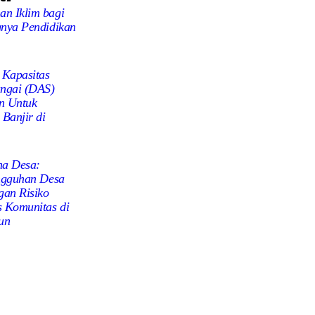
n Iklim bagi
gnya Pendidikan
 Kapasitas
ungai (DAS)
n Untuk
 Banjir di
na Desa:
angguhan Desa
an Risiko
 Komunitas di
un