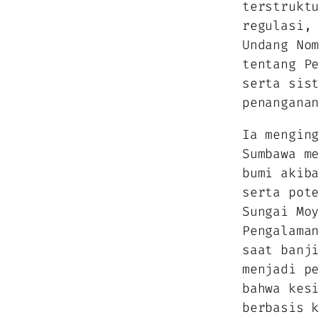
terstrukt
regulasi,
Undang No
tentang P
serta sis
penangana
Ia mengin
Sumbawa m
bumi akib
serta pot
Sungai Mo
Pengalama
saat banj
menjadi p
bahwa kes
berbasis 