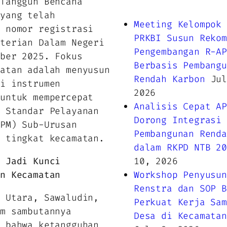
 Tangguh Bencana
 yang telah
Meeting Kelompok 
h nomor registrasi
PRKBI Susun Rekom
nterian Dalam Negeri
Pengembangan R-AP
mber 2025. Fokus
Berbasis Pembangu
iatan adalah menyusun
Rendah Karbon
Jul
ai instrumen
2026
 untuk mempercepat
Analisis Cepat AP
n Standar Pelayanan
Dorong Integrasi
SPM) Sub-Urusan
Pembangunan Renda
i tingkat kecamatan.
dalam RKPD NTB 20
i Jadi Kunci
10, 2026
an Kecamatan
Workshop Penyusun
Renstra dan SOP B
o Utara, Sawaludin,
Perkuat Kerja Sam
am sambutannya
Desa di Kecamatan
n bahwa ketangguhan