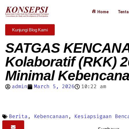
Home
Tenta
Kunjungi Blog Kami
SATGAS KENCANA M
Kolaboratif (RKK) 
Minimal Kebencan
admin
March 5, 2026
10:22 am
Berita
,
Kebencanaan
,
Kesiapsigaan Benc