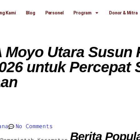
ng Kami
Blog
Personel
Program
Donor & Mitra
oyo Utara Susun R
2026 untuk Percepat
aan
ana
No Comments
Berita Popul