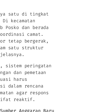
nya satu di tingkat
. Di kecamatan
ub Posko dan berada
koordinasi camat.
tor tetap bergerak,
lam satu struktur
 jelasnya.
u, sistem peringatan
ungan dan pemetaan
kuasi harus
asi dalam rencana
amatan agar respons
sifat reaktif.
 Sumber Anggaran Baru