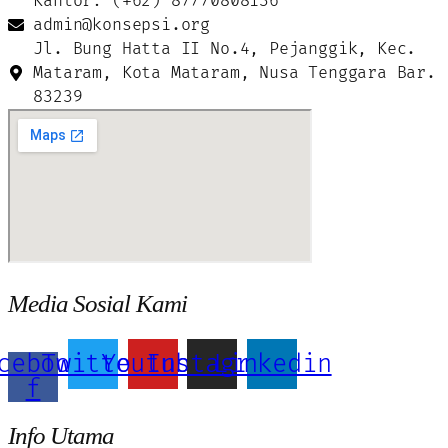
Kantor: (+62) 87770808136
admin@konsepsi.org
Jl. Bung Hatta II No.4, Pejanggik, Kec.
Mataram, Kota Mataram, Nusa Tenggara Bar.
83239
Media Sosial Kami
cebook-
Twitter
Youtube
Instagram
Linkedin
f
Info Utama