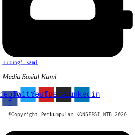
Hubungi Kami
Media Sosial Kami
cebook-
Twitter
Youtube
Instagram
Linkedin
f
©Copyright Perkumpulan KONSEPSI NTB 2026