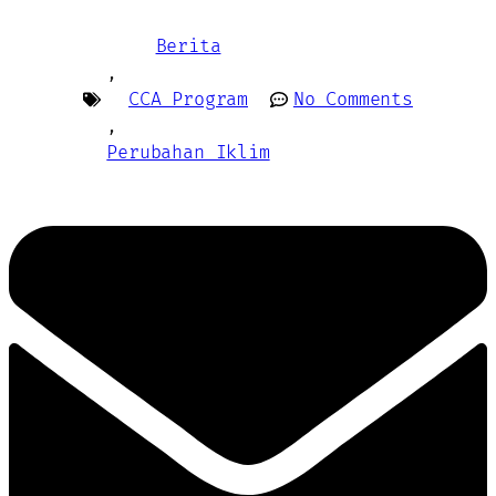
Berita
,
CCA Program
No Comments
,
Perubahan Iklim