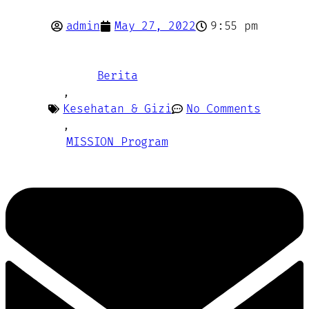
admin
May 27, 2022
9:55 pm
Berita
,
Kesehatan & Gizi
No Comments
,
MISSION Program