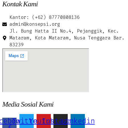
Kontak Kami
Kantor: (+62) 87770808136
admin@konsepsi.org
Jl. Bung Hatta II No.4, Pejanggik, Kec.
Mataram, Kota Mataram, Nusa Tenggara Bar.
83239
Media Sosial Kami
cebook-
Twitter
Youtube
Instagram
Linkedin