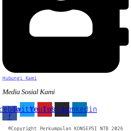
Hubungi Kami
Media Sosial Kami
cebook-
Twitter
Youtube
Instagram
Linkedin
f
©Copyright Perkumpulan KONSEPSI NTB 2026