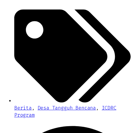
Berita
,
Desa Tangguh Bencana
,
ICDRC
Program