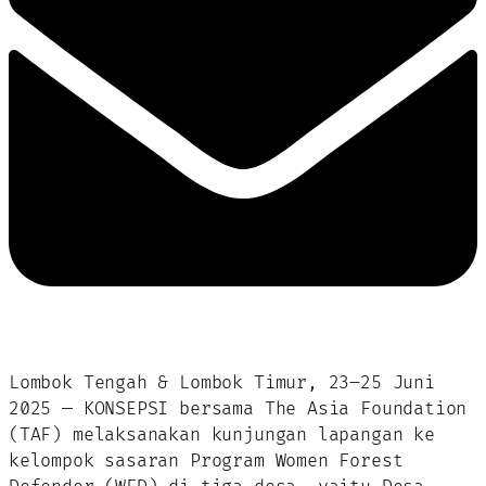
Lombok Tengah & Lombok Timur, 23–25 Juni
2025 — KONSEPSI bersama The Asia Foundation
(TAF) melaksanakan kunjungan lapangan ke
kelompok sasaran Program Women Forest