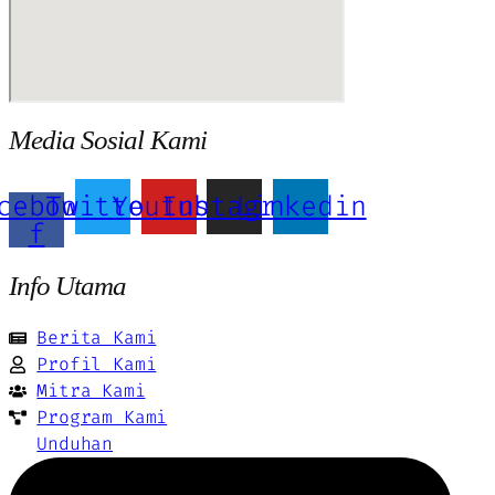
Media Sosial Kami
cebook-
Twitter
Youtube
Instagram
Linkedin
f
Info Utama
Berita Kami
Profil Kami
Mitra Kami
Program Kami
Unduhan