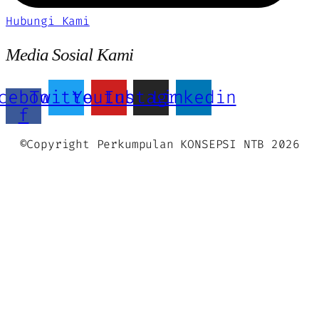
Hubungi Kami
Media Sosial Kami
cebook-
Twitter
Youtube
Instagram
Linkedin
f
©Copyright Perkumpulan KONSEPSI NTB 2026