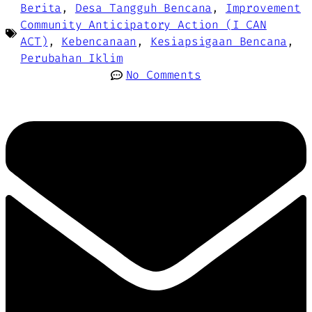
Berita
,
Desa Tangguh Bencana
,
Improvement
Community Anticipatory Action (I CAN
ACT)
,
Kebencanaan
,
Kesiapsigaan Bencana
,
Perubahan Iklim
No Comments